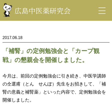
コ
ン
広島中医薬研究会
テ
ン
中医薬研究会
ツ
を
表
示
2017.06.18
「補腎」の定例勉強会と「カープ観
戦」の懇親会を開催しました。
今月は、前回の定例勉強会に引き続き、中医学講師
の仝選甫（とん せんぽ）先生をお招きして、「補
腎の意義と補腎薬」といった内容で、定例勉強会を
開催しました。