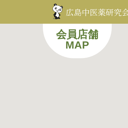
コ
ン
広島中医薬研究
テ
ン
ツ
を
表
示