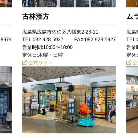
古林漢方
ム
広島県広島市佐伯区八幡東2-23-11
広島
-8974
TEL:082-928-5927
FAX:082-928-5927
TEL:
営業時間:10:00〜18:00
営業時
定休日:木曜・日曜
定休
公式サイト
公