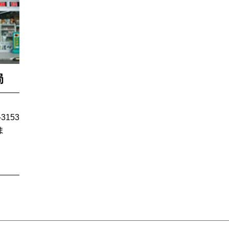
局
-3153
ま