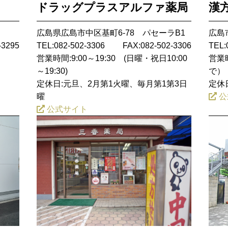
ドラッグプラスアルファ薬局
漢
広島県広島市中区基町6-78 パセーラB1
広島
-3295
TEL:082-502-3306
FAX:082-502-3306
TEL:
営業時間:9:00～19:30 (日曜・祝日10:00
営業時
～19:30)
で）
定休日:元旦、2月第1火曜、毎月第1第3日
定休日
曜
公
公式サイト