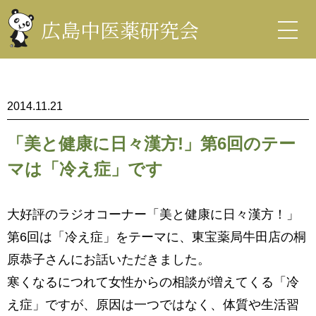
コ
ン
広島中医薬研究会
テ
ン
中医薬研究会
ツ
を
表
示
2014.11.21
「美と健康に日々漢方!」第6回のテー
マは「冷え症」です
大好評のラジオコーナー「美と健康に日々漢方！」
第6回は「冷え症」をテーマに、東宝薬局牛田店の桐
原恭子さんにお話いただきました。
寒くなるにつれて女性からの相談が増えてくる「冷
え症」ですが、原因は一つではなく、体質や生活習