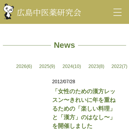
コ
ン
広島中医薬研究会
テ
ン
中医薬研究会
ツ
を
表
示
News
2026(6)
2025(9)
2024(10)
2023(8)
2022(7)
2012/07/28
「女性のための漢方レッ
スン〜きれいに年を重ね
るための「楽しい料理」
と「漢方」のはなし〜」
を開催しました