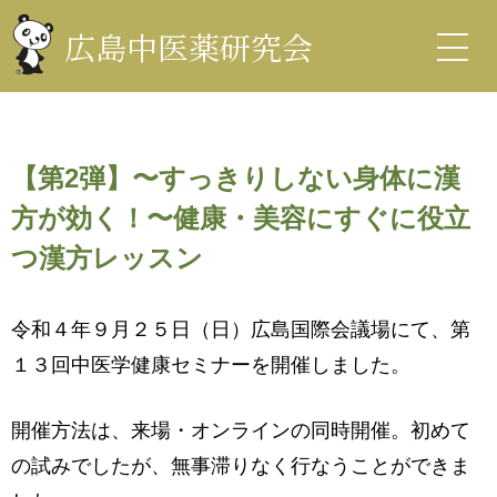
コ
ン
広島中医薬研究会
テ
ン
中医薬研究会
ツ
を
表
示
【第2弾】〜すっきりしない身体に漢
方が効く！〜健康・美容にすぐに役立
つ漢方レッスン
令和４年９月２５日（日）広島国際会議場にて、第
１３回中医学健康セミナーを開催しました。
開催方法は、来場・オンラインの同時開催。初めて
の試みでしたが、無事滞りなく行なうことができま