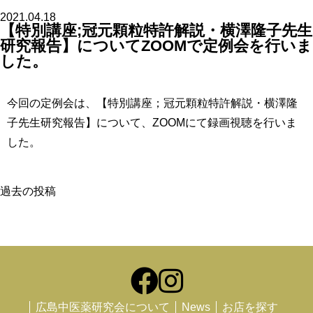
2021.04.18
【特別講座;冠元顆粒特許解説・横澤隆子先生
研究報告】についてZOOMで定例会を行いま
した。
今回の定例会は、【特別講座；冠元顆粒特許解説・横澤隆
子先生研究報告】について、ZOOMにて録画視聴を行いま
した。
投
過去の投稿
稿
ナ
ビ
ゲ
ー
シ
ョ
広島中医薬研究会について
News
お店を探す