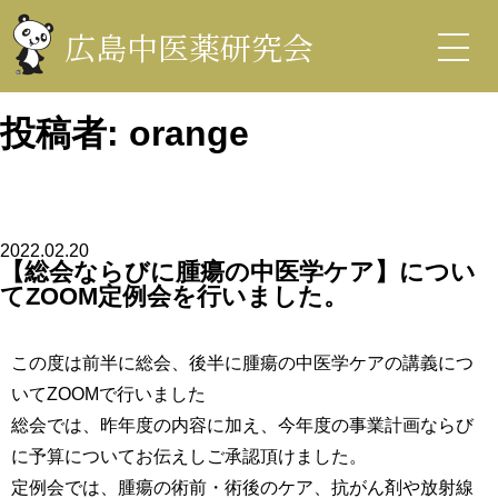
コ
ン
広島中医薬研究会
テ
ン
中医薬研究会
ツ
を
表
投稿者:
orange
示
2022.02.20
【総会ならびに腫瘍の中医学ケア】につい
てZOOM定例会を行いました。
この度は前半に総会、後半に腫瘍の中医学ケアの講義につ
いてZOOMで行いました
総会では、昨年度の内容に加え、今年度の事業計画ならび
に予算についてお伝えしご承認頂けました。
定例会では、腫瘍の術前・術後のケア、抗がん剤や放射線