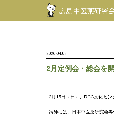
コ
ン
広島中医薬研究
テ
ン
ツ
を
表
示
2026.04.08
2月定例会・総会を
2月15日（日）、RCC文化セ
講師には、日本中医薬研究会専