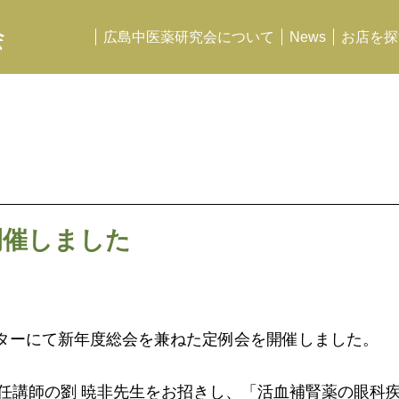
会
広島中医薬研究会について
News
お店を探
開催しました
ンターにて新年度総会を兼ねた定例会を開催しました。
任講師の劉 暁非先生をお招きし、「活血補腎薬の眼科