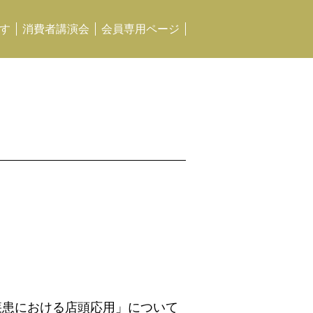
す
消費者講演会
会員専用ページ
疾患における店頭応用」について