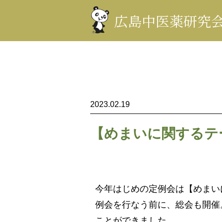
コ
ン
広島中医薬研究
テ
ン
ツ
を
表
示
2023.02.19
【めまいに関するテ
今年はじめの定例会は【めまい
例会を行なう前に、総会も開催
ことができました。