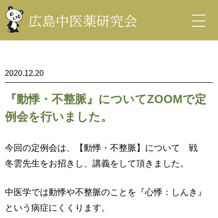
コ
ン
広島中医薬研究会
テ
ン
中医薬研究会
ツ
を
表
示
2020.12.20
『動悸・不整脈』についてZOOMで定
例会を行いました。
今回の定例会は、【動悸・不整脈】について 戦
冬雲先生をお招きし、講義をして頂きました。
中医学では動悸や不整脈のことを『心悸：しんき』
という病症にくくります。