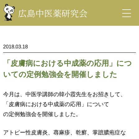
コ
ン
広島中医薬研究会
テ
ン
中医薬研究会
ツ
を
表
示
2018.03.18
「皮膚病における中成薬の応用」につ
いての定例勉強会を開催しました
今月は、中医学講師の韓小霞先生をお招きして、
「皮膚病における中成薬の応用」について
の定例勉強会を開催しました。
アトピー性皮膚炎、蕁麻疹、乾癬、掌蹠膿疱症な