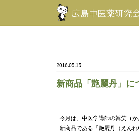
コ
ン
広島中医薬研究
テ
ン
ツ
を
表
示
2016.05.15
新商品「艶麗丹」に
今月は、中医学講師の韓笑（か
新商品である「艶麗丹（えんれ