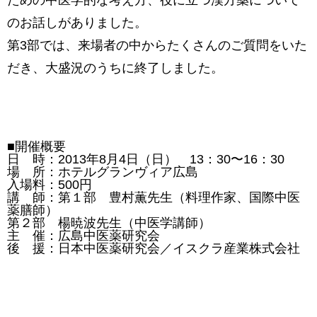
ための中医学的な考え方、役に立つ漢方薬について
のお話しがありました。
第3部では、来場者の中からたくさんのご質問をいた
だき、大盛況のうちに終了しました。
■開催概要
日 時：2013年8月4日（日） 13：30〜16：30
場 所：ホテルグランヴィア広島
入場料：500円
講 師：第１部 豊村薫先生（料理作家、国際中医
薬膳師）
第２部 楊暁波先生（中医学講師）
主 催：広島中医薬研究会
後 援：日本中医薬研究会／イスクラ産業株式会社