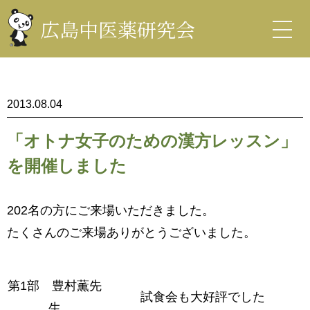
コ
ン
広島中医薬研究会
テ
ン
中医薬研究会
ツ
を
表
示
2013.08.04
「オトナ女子のための漢方レッスン」
を開催しました
202名の方にご来場いただきました。
たくさんのご来場ありがとうございました。
第1部 豊村薫先
試食会も大好評でした
生