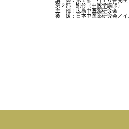
講 師：第１部 行正り香先生
第２部 劉伶（中医学講師）
主 催：広島中医薬研究会
後 援：日本中医薬研究会／イ