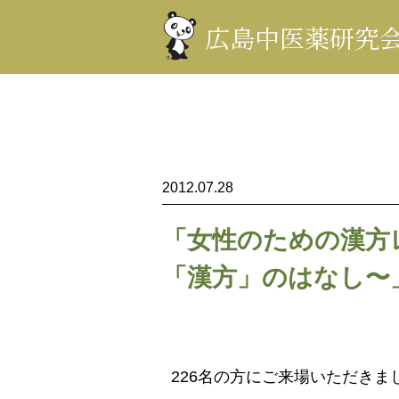
コ
ン
広島中医薬研究
テ
ン
ツ
を
表
示
2012.07.28
「女性のための漢方
「漢方」のはなし〜
226名の方にご来場いただき