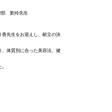
2部 劉伶先生
り香先生をお迎えし、献立の決
り、体質別に合った美容法、健
た。