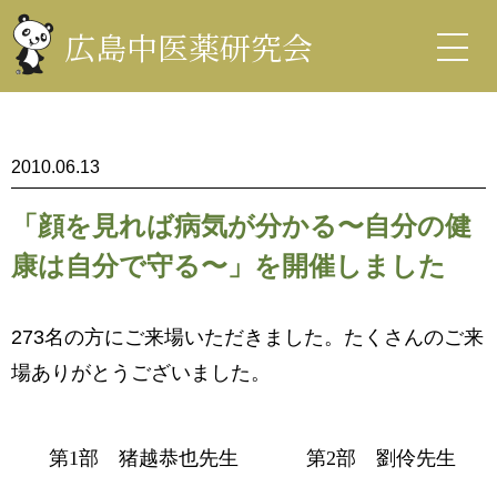
コ
ン
広島中医薬研究会
テ
ン
中医薬研究会
ツ
を
表
示
2010.06.13
「顔を見れば病気が分かる〜自分の健
康は自分で守る〜」を開催しました
273名の方にご来場いただきました。たくさんのご来
場ありがとうございました。
第1部 猪越恭也先生
第2部 劉伶先生